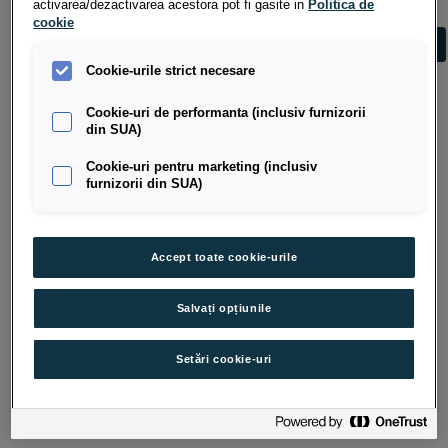
OFFICER
CHIE
activarea/dezactivarea acestora pot fi gasite in
Politica de
cookie
REPERE BIOGRAFICE
REP
Cookie-urile strict necesare
Cookie-uri de performanta (inclusiv furnizorii
din SUA)
Cookie-uri pentru marketing (inclusiv
furnizorii din SUA)
Accept toate cookie-urile
Salvați opțiunile
Setări cookie-uri