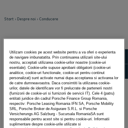
Start
Despre noi
Conducere
CONDUCERE PORSCHE FINANCE
GROUP ROMÂNIA
Utilizam cookies pe acest website pentru a va oferi o experienta
Show m
de navigare imbunatatita. Prin continuarea utilizarii site-ului
nostru, acceptati utilizarea cookie-urilor noastre (cookie-uri
esentiale). Cookie-urile supuse aprobarii obligatorii (cookie-uri
Show 
analitice, cookie-uri functionale, cookie-uri pentru continut
personalizat) sunt activate numai dupa acceptarea si activarea lor
de catre dumneavoastra. Daca consimtiti la utilizarea cookie-
urilor, datele de identificare vor fi prelucrate de partenerii nostri
(furnizorii de cookie-uri si furnizorii de servicii IT). Cele 4 (patru)
entitati juridice din cadrul Porsche Finance Group Romania,
respectiv: Porsche Leasing Romania IFN SA, Porsche Mobility
SRL, Porsche Broker de Asigurare S.R.L. si Porsche
Versicherungs AG Salzburg - Sucursala RomaniaSA sunt
responsabile pentru acest site si pentru cookie-uri. Informatii
HELIAN REDAI - CHIEF EXECUTIVE
CHRI
suplimentare despre cookie-urile utilizate si