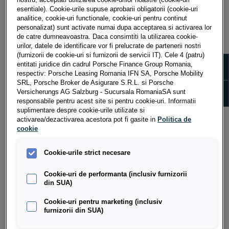
esentiale). Cookie-urile supuse aprobarii obligatorii (cookie-uri
analitice, cookie-uri functionale, cookie-uri pentru continut
Oferim soluții eficiente, integrate și rapide de
personalizat) sunt activate numai dupa acceptarea si activarea lor
finanţare şi asigurare a autovehiculului dorit, nou sau
de catre dumneavoastra. Daca consimtiti la utilizarea cookie-
second hand, conform conceptului "one-stop-shop":
urilor, datele de identificare vor fi prelucrate de partenerii nostri
(furnizorii de cookie-uri si furnizorii de servicii IT). Cele 4 (patru)
finanțare prin leasing sau credit, asigurări auto și nu în
Show m
entitati juridice din cadrul Porsche Finance Group Romania,
ultimul rând administrarea eficientă a flotelor, totul
respectiv: Porsche Leasing Romania IFN SA, Porsche Mobility
direct în showroom.
SRL, Porsche Broker de Asigurare S.R.L. si Porsche
Show 
Versicherungs AG Salzburg - Sucursala RomaniaSA sunt
responsabile pentru acest site si pentru cookie-uri. Informatii
Porsche Finance Group România este filiala locală a
suplimentare despre cookie-urile utilizate si
Porsche Bank A.G. În calitate de subsidiară a Porsche
activarea/dezactivarea acestora pot fi gasite in
Politica de
Holding Salzburg, Porsche Bank A.G. este o companie
cookie
internațională specializată în servicii de finanțare și
asigurare auto.
Cookie-urile strict necesare
Porsche Holding Salzburg s-a înființat în anul 1947 și
Cookie-uri de performanta (inclusiv furnizorii
din SUA)
este parte a concernului Volkswagen.
Cookie-uri pentru marketing (inclusiv
furnizorii din SUA)