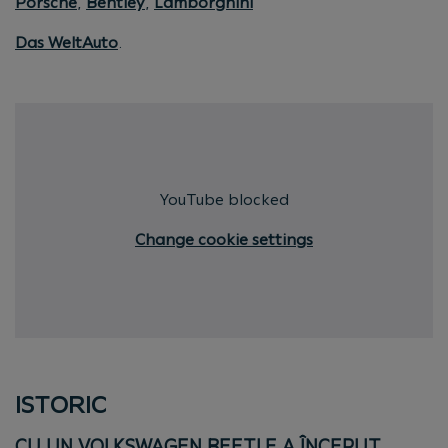
Porsche
,
Bentley
,
Lamborghini
Das WeltAuto
.
YouTube blocked
Change cookie settings
ISTORIC
CU UN VOLKSWAGEN BEETLE A ÎNCEPUT