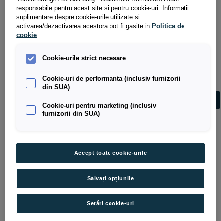
responsabile pentru acest site si pentru cookie-uri. Informatii
suplimentare despre cookie-urile utilizate si
activarea/dezactivarea acestora pot fi gasite in
Politica de
Adeverinta de venit credit PLR persoane fizice
cookie
Cookie-urile strict necesare
Formular coplatitor/codebitor credit PLR
persoane fizice
Cookie-uri de performanta (inclusiv furnizorii
din SUA)
Cerere de schimbare a adresei de
Cookie-uri pentru marketing (inclusiv
corespondenta credit PLR persoane fizice
furnizorii din SUA)
Cerere de schimbare a adresei de domiciliu
Accept toate cookie-urile
credit PLR persoane fizice
Salvați opțiunile
Cerere de modificare a datei de scadenta credit
PLR persoane fizice
Setări cookie-uri