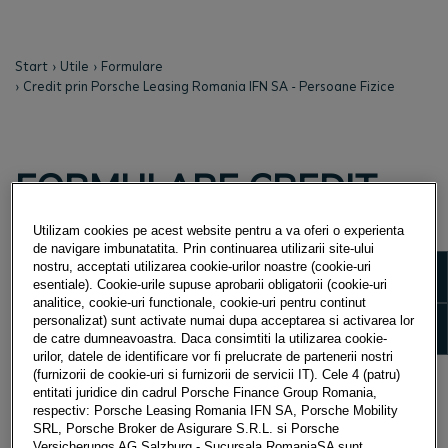
Start
Utile
Formulare
Credit prin Porsche Leasing Romania IFN SA - Persoane Fizice
FORMULARE CREDIT
PRIN PORSCHE
Utilizam cookies pe acest website pentru a va oferi o experienta
LEASING - PF
de navigare imbunatatita. Prin continuarea utilizarii site-ului
Show m
nostru, acceptati utilizarea cookie-urilor noastre (cookie-uri
esentiale). Cookie-urile supuse aprobarii obligatorii (cookie-uri
analitice, cookie-uri functionale, cookie-uri pentru continut
Show 
personalizat) sunt activate numai dupa acceptarea si activarea lor
de catre dumneavoastra. Daca consimtiti la utilizarea cookie-
Ghid de completare a declaratiilor si
urilor, datele de identificare vor fi prelucrate de partenerii nostri
(furnizorii de cookie-uri si furnizorii de servicii IT). Cele 4 (patru)
imputernicitilor credit PLR persoane fizice
entitati juridice din cadrul Porsche Finance Group Romania,
respectiv: Porsche Leasing Romania IFN SA, Porsche Mobility
SRL, Porsche Broker de Asigurare S.R.L. si Porsche
Cerere credit PLR persoane fizice
Versicherungs AG Salzburg - Sucursala RomaniaSA sunt