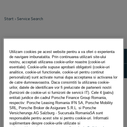
Start
Service Search
Utilizam cookies pe acest website pentru a va oferi o experienta
Show m
de navigare imbunatatita. Prin continuarea utilizarii site-ului
nostru, acceptati utilizarea cookie-urilor noastre (cookie-uri
esentiale). Cookie-urile supuse aprobarii obligatorii (cookie-uri
Show 
analitice, cookie-uri functionale, cookie-uri pentru continut
personalizat) sunt activate numai dupa acceptarea si activarea lor
de catre dumneavoastra. Daca consimtiti la utilizarea cookie-
urilor, datele de identificare vor fi prelucrate de partenerii nostri
(furnizorii de cookie-uri si furnizorii de servicii IT). Cele 4 (patru)
entitati juridice din cadrul Porsche Finance Group Romania,
respectiv: Porsche Leasing Romania IFN SA, Porsche Mobility
SRL, Porsche Broker de Asigurare S.R.L. si Porsche
Versicherungs AG Salzburg - Sucursala RomaniaSA sunt
responsabile pentru acest site si pentru cookie-uri. Informatii
suplimentare despre cookie-urile utilizate si