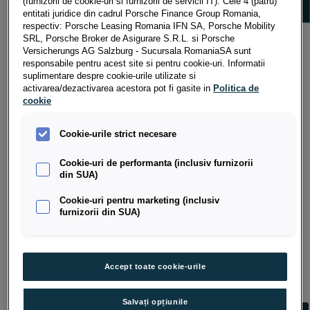
(furnizorii de cookie-uri si furnizorii de servicii IT). Cele 4 (patru)
entitati juridice din cadrul Porsche Finance Group Romania,
Înregistrată la Registrul Comerțului sub nr.
respectiv: Porsche Leasing Romania IFN SA, Porsche Mobility
J204000493231, Identificator unic la nivel european
SRL, Porsche Broker de Asigurare S.R.L. si Porsche
Versicherungs AG Salzburg - Sucursala RomaniaSA sunt
ROONRC.J204000493231, CUI RO12064199; Capital
responsabile pentru acest site si pentru cookie-uri. Informatii
social subscris vărsat: 213.210.000 RON.
suplimentare despre cookie-urile utilizate si
activarea/dezactivarea acestora pot fi gasite in
Politica de
cookie
Porsche Versicherungs AG Salzburg Sucursala Romania
Cookie-urile strict necesare
B-dul Pipera, nr.2, clădirea Porsche
Cookie-uri de performanta (inclusiv furnizorii
Voluntari, judetul Ilfov
din SUA)
Tel. (0040) 21 208 26 00
Cookie-uri pentru marketing (inclusiv
furnizorii din SUA)
Fax (0040) 21 208 26 05
E-Mail:
office.pfg@porsche.ro
Înregistrată în Registrul Comerțului sub nr.
Accept toate cookie-urile
J2008002931234, Identificator unic la nivel european
ROONRC.J2008002931234, CUI 24484382; Cod Unic
Salvați opțiunile
de Inregistrare nr. RO 24484382;