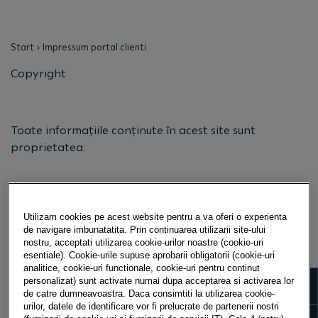
Start
Impressum portal clienti
Copyright
Toate informațiile conținute în acest site sunt
proprietatea:
Porsche Leasing Romania IFN S.A.
Utilizam cookies pe acest website pentru a va oferi o experienta
de navigare imbunatatita. Prin continuarea utilizarii site-ului
B-dul Pipera nr.2, clădirea Porsche
nostru, acceptati utilizarea cookie-urilor noastre (cookie-uri
Voluntari, judetul Ilfov
esentiale). Cookie-urile supuse aprobarii obligatorii (cookie-uri
analitice, cookie-uri functionale, cookie-uri pentru continut
Tel. (0040) 21 208 26 00
Show m
personalizat) sunt activate numai dupa acceptarea si activarea lor
Fax (0040) 21 208 26 05
de catre dumneavoastra. Daca consimtiti la utilizarea cookie-
urilor, datele de identificare vor fi prelucrate de partenerii nostri
E-Mail:
office.pfg@porsche.ro
Show 