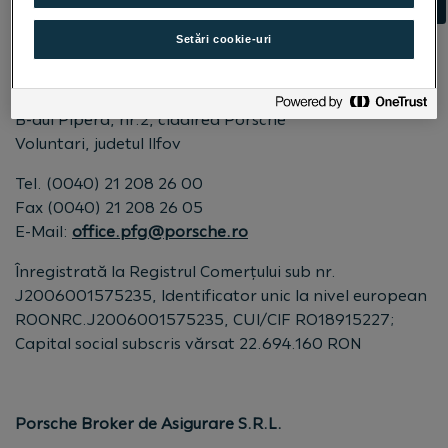
Setări cookie-uri
Porsche Mobility S.R.L.
B-dul Pipera, nr.2, clădirea Porsche
Voluntari, judetul Ilfov
Tel. (0040) 21 208 26 00
Fax (0040) 21 208 26 05
E-Mail:
office.pfg@porsche.ro
Înregistrată la Registrul Comerțului sub nr.
J2006001575235, Identificator unic la nivel european
ROONRC.J2006001575235, CUI/CIF RO18915227;
Capital social subscris vărsat 22.694.160 RON
Porsche Broker de Asigurare S.R.L.