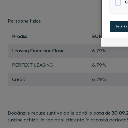
C
Persoane fizice
Setări 
Produs
EUR dobândă fi
Leasing Financiar Clasic
6.79%
PERFECT LEASING
6.79%
Credit
6.79%
Dobânzile reduse sunt valabile până la data de
30.09.
susține achizițiile rapide și eficiente în această perioad