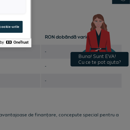
cookie-urile
ndă fixă
RON dobândă variabilă
-
-
-
ii avantajoase de finanțare, concepute special pentru a