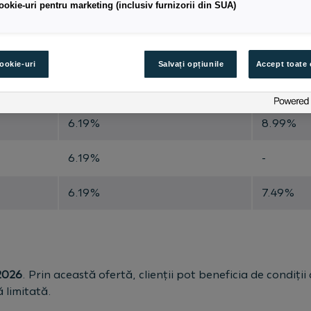
ookie-uri pentru marketing (inclusiv furnizorii din SUA)
cookie-uri
Salvați opțiunile
Accept toate 
xă
EUR dobândă variabilă
RON dobâ
6.19%
8.99%
6.19%
-
6.19%
7.49%
2026
. Prin această ofertă, clienții pot beneficia de condiț
ă limitată.