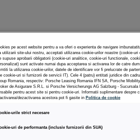
AGEN AUTOVEHICULE COMERC
okies pe acest website pentru a va oferi o experienta de navigare imbunatatit
utilizarii site-ului nostru, acceptati utilizarea cookie-urilor noastre (cookie-uri 
e supuse aprobarii obligatorii (cookie-uri analitice, cookie-uri functionale, cooki
ersonalizat) sunt activate numai dupa acceptarea si activarea lor de catre du
titi la utilizarea cookie-urilor, datele de identificare vor fi prelucrate de parten
de cookie-uri si furnizorii de servicii IT). Cele 4 (patru) entitati juridice din cad
xă
EUR dobândă variabilă
RON dobâ
oup Romania, respectiv: Porsche Leasing Romania IFN SA, Porsche Mobilit
oker de Asigurare S.R.L. si Porsche Versicherungs AG Salzburg - Sucursal
sabile pentru acest site si pentru cookie-uri. Informatii suplimentare despre c
5.49%
9.49%
i activarea/dezactivarea acestora pot fi gasite in
Politica de cookie
5.49%
-
ookie-urile strict necesare
6.29%
9.49%
ookie-uri de performanta (inclusiv furnizorii din SUA)