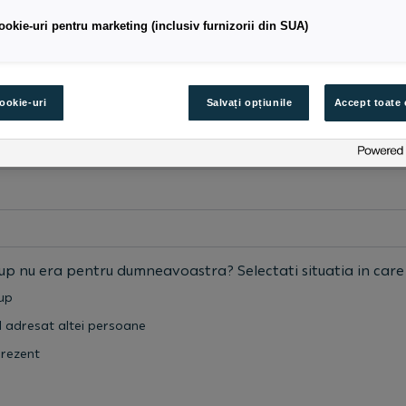
ookie-uri pentru marketing (inclusiv furnizorii din SUA)
cookie-uri
Salvați opțiunile
Accept toate 
up nu era pentru dumneavoastra? Selectati situatia in care 
oup
l adresat altei persoane
prezent