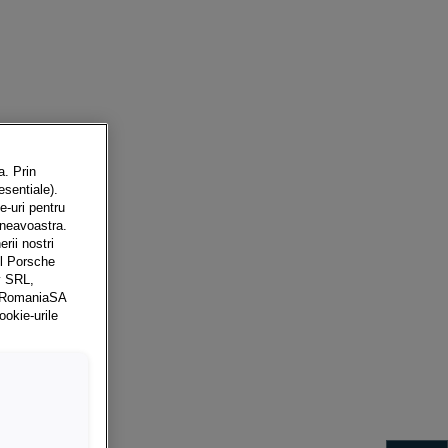
a. Prin
esentiale).
e-uri pentru
mneavoastra.
erii nostri
rul Porsche
y SRL,
a RomaniaSA
ookie-urile