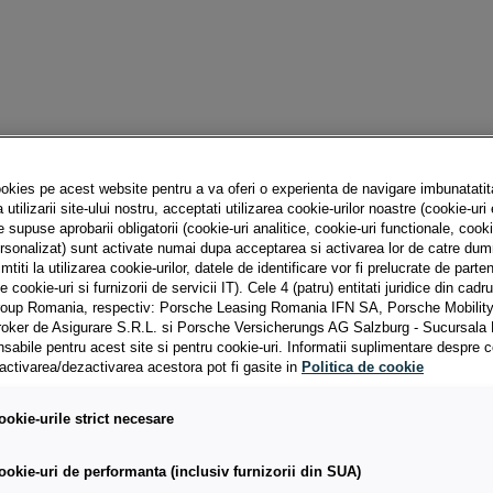
okies pe acest website pentru a va oferi o experienta de navigare imbunatatit
PONDENȚĂ
utilizarii site-ului nostru, acceptati utilizarea cookie-urilor noastre (cookie-uri 
e supuse aprobarii obligatorii (cookie-uri analitice, cookie-uri functionale, cooki
ersonalizat) sunt activate numai dupa acceptarea si activarea lor de catre du
titi la utilizarea cookie-urilor, datele de identificare vor fi prelucrate de parten
de cookie-uri si furnizorii de servicii IT). Cele 4 (patru) entitati juridice din cad
oup Romania, respectiv: Porsche Leasing Romania IFN SA, Porsche Mobilit
oker de Asigurare S.R.L. si Porsche Versicherungs AG Salzburg - Sucursal
sabile pentru acest site si pentru cookie-uri. Informatii suplimentare despre c
 ati primit mesajul:
*
i activarea/dezactivarea acestora pot fi gasite in
Politica de cookie
ookie-urile strict necesare
ookie-uri de performanta (inclusiv furnizorii din SUA)