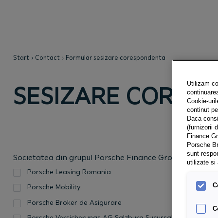
Start
Contact
Formular sesizare corespondenta
Utilizam co
SESIZARE CORES
continuarea 
Cookie-uril
continut p
Daca consim
(furnizorii 
Finance Gr
Porsche Br
sunt respon
Societatea din grupul Porsche Finance Group de la care
utilizate s
Porsche Leasing Romania
C
Porsche Mobility
Porsche Broker de Asigurare
C
Porsche Versicherungs AG Salzburg Sucursala Romania