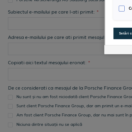
C
Subiectul e-mailului pe care l-ati primit:
*
Setări 
Adresa e-mailului pe care ati primit mesajul
*
Copiati aici textul mesajului eronat:
*
De ce considerati ca mesajul de la Porsche Finance Gro
Nu sunt și nu am fost niciodată client Porsche Finance Gr
Sunt client Porsche Finance Group, dar am primit un e-mai
Am fost client Porsche Finance Group, dar nu mai sunt în 
Niciuna dintre situații nu se aplică