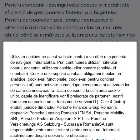
Pentru companii, leasingul este adesea o modalitate
eficientă de gestionare a flotelor și a bugetelor.
Pentru persoanele fizice, poate reprezenta o
alternativă atractivă la achiziția clasică, mai ales
atunci când se urmărește utilizarea unui autoturism nou
și menținerea unui nivel ridicat de predictibilitate
financiară.
Utilizam cookies pe acest website pentru a va oferi o experienta
Există însă diferențe importante între leasingul
de navigare imbunatatita. Prin continuarea utilizarii site-ului
nostru, acceptati utilizarea cookie-urilor noastre (cookie-uri
operațional și leasingul financiar, de la perspectiva
esentiale). Cookie-urile supuse aprobarii obligatorii (cookie-uri
asupra proprietății autoturismului și modul de
analitice, cookie-uri functionale, cookie-uri pentru continut
administrare a costurilor, până la responsabilitățile
personalizat) sunt activate numai dupa acceptarea si activarea lor
de catre dumneavoastra. Daca consimtiti la utilizarea cookie-
utilizatorului și opțiunile disponibile la finalul
urilor, datele de identificare vor fi prelucrate de partenerii nostri
contractului. Aceste diferențe influențează modul în
(furnizorii de cookie-uri si furnizorii de servicii IT). Cele 4 (patru)
care utilizatorul interacționează cu autoturismul pe
entitati juridice din cadrul Porsche Finance Group Romania,
respectiv: Porsche Leasing Romania IFN SA, Porsche Mobility
durata contractului și după încheierea acestuia.
SRL, Porsche Broker de Asigurare S.R.L. si Porsche
Versicherungs AG Salzburg - Sucursala RomaniaSA sunt
responsabile pentru acest site si pentru cookie-uri. Informatii
suplimentare despre cookie-urile utilizate si