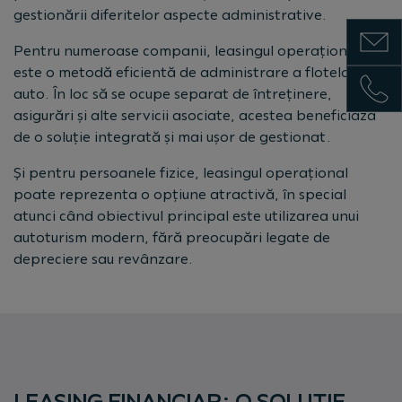
gestionării diferitelor aspecte administrative.
Show m
Pentru numeroase companii, leasingul operațional
este o metodă eficientă de administrare a flotelor
Show 
auto. În loc să se ocupe separat de întreținere,
asigurări și alte servicii asociate, acestea beneficiază
de o soluție integrată și mai ușor de gestionat.
Și pentru persoanele fizice, leasingul operațional
poate reprezenta o opțiune atractivă, în special
atunci când obiectivul principal este utilizarea unui
autoturism modern, fără preocupări legate de
depreciere sau revânzare.
LEASING FINANCIAR: O SOLUȚIE