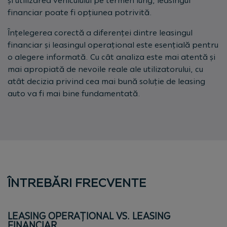
și utilizarea vehiculului pe termen lung, leasingul
financiar poate fi opțiunea potrivită.
Înțelegerea corectă a diferenței dintre leasingul
financiar și leasingul operațional este esențială pentru
o alegere informată. Cu cât analiza este mai atentă și
mai apropiată de nevoile reale ale utilizatorului, cu
atât decizia privind cea mai bună soluție de leasing
auto va fi mai bine fundamentată.
ÎNTREBĂRI FRECVENTE
LEASING OPERAȚIONAL VS. LEASING
FINANCIAR