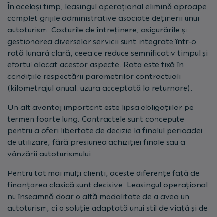
În același timp, leasingul operațional elimină aproape
complet grijile administrative asociate deținerii unui
autoturism. Costurile de întreținere, asigurările și
gestionarea diverselor servicii sunt integrate într-o
rată lunară clară, ceea ce reduce semnificativ timpul și
efortul alocat acestor aspecte. Rata este fixă în
condițiile respectării parametrilor contractuali
(kilometrajul anual, uzura acceptată la returnare).
Un alt avantaj important este lipsa obligațiilor pe
termen foarte lung. Contractele sunt concepute
pentru a oferi libertate de decizie la finalul perioadei
de utilizare, fără presiunea achiziției finale sau a
vânzării autoturismului.
Pentru tot mai mulți clienți, aceste diferențe față de
finanțarea clasică sunt decisive. Leasingul operațional
nu înseamnă doar o altă modalitate de a avea un
autoturism, ci o soluție adaptată unui stil de viață și de