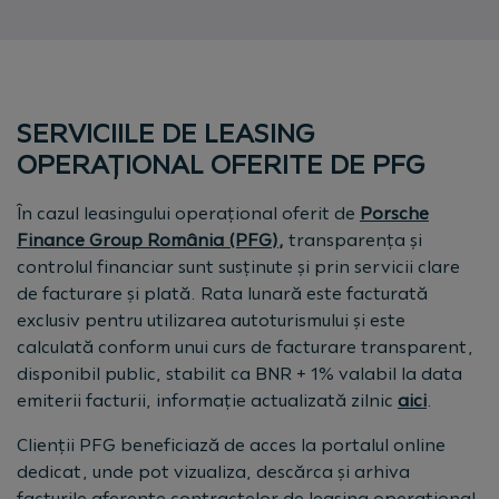
SERVICIILE DE LEASING
OPERAȚIONAL OFERITE DE PFG
În cazul leasingului operațional oferit de
Porsche
Finance Group România (PFG),
transparența și
controlul financiar sunt susținute și prin servicii clare
de facturare și plată. Rata lunară este facturată
exclusiv pentru utilizarea autoturismului și este
calculată conform unui curs de facturare transparent,
disponibil public, stabilit ca BNR + 1% valabil la data
emiterii facturii, informație actualizată zilnic
aici
.
Clienții PFG beneficiază de acces la portalul online
dedicat, unde pot vizualiza, descărca și arhiva
facturile aferente contractelor de leasing operațional,