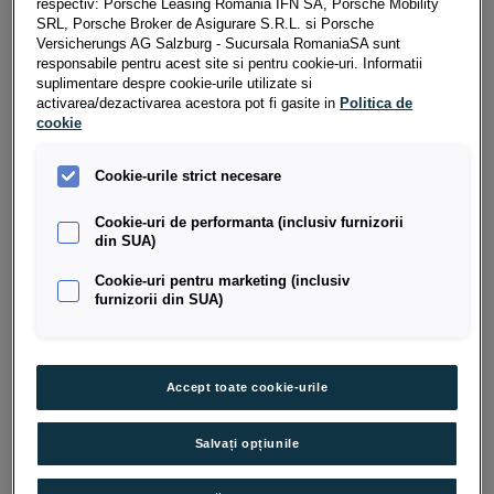
respectiv: Porsche Leasing Romania IFN SA, Porsche Mobility
pentru folosirea mașinii, nu pentru achiziția ei.
SRL, Porsche Broker de Asigurare S.R.L. si Porsche
Versicherungs AG Salzburg - Sucursala RomaniaSA sunt
Valoarea ratei lunare este stabilită de la început și
responsabile pentru acest site si pentru cookie-uri. Informatii
suplimentare despre cookie-urile utilizate si
este calculată în funcție de durata contractului, de
activarea/dezactivarea acestora pot fi gasite in
Politica de
nivelul estimat al rulajului anual si de prețul integral al
cookie
autoturismului. Acest lucru oferă o predictibilitate
ridicată a costurilor și un control financiar mult mai
Cookie-urile strict necesare
bun, atât pentru persoane fizice, cât și pentru
persoane juridice.
Cookie-uri de performanta (inclusiv furnizorii
din SUA)
Un avantaj important al leasingului operațional este
Cookie-uri pentru marketing (inclusiv
faptul că autoturismul poate fi ales și configurat exact
furnizorii din SUA)
în funcție de preferințele utilizatorului, similar unei
achiziții clasice. Diferența esențială constă în lipsa
obligației de proprietate: pe toată durata
Accept toate cookie-urile
contractului, mașina rămâne în proprietatea
companiei de leasing.
Salvați opțiunile
La finalul perioadei contractuale, utilizatorul