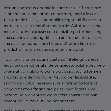
Într-un context economic în care deciziile financiare
sunt cântărite mai atent ca oricând, modul în care
persoanele fizice și companiile aleg să aibă acces la
mobilitate se schimbă semnificativ. Autoturismul nu
mai este privit exclusiv ca o achiziție pe termen lung
sau ca o investiție rigidă, ci ca un instrument de lucru
sau de uz personal care trebuie să ofere libertate,
predictibilitate și costuri ușor de controlat.
Tot mai multe persoane caută să înțeleagă ce este
leasingul operațional și de ce această soluție devine o
alternativă viabilă la achiziția clasică sau la formele
tradiționale de finanțare. Nevoia de flexibilitate,
teama de costuri neprevăzute și reticența față de
angajamentele financiare pe termen foarte lung
determină o orientare clară către soluții care pun
accent pe utilizare, nu pe proprietate.
Atât în cazul leasingului operațional pentru persoane