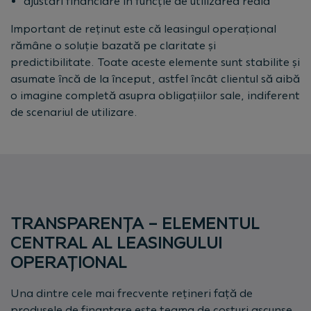
ajustări financiare în funcție de utilizarea reală
Important de reținut este că leasingul operațional
rămâne o soluție bazată pe claritate și
predictibilitate. Toate aceste elemente sunt stabilite și
asumate încă de la început, astfel încât clientul să aibă
o imagine completă asupra obligațiilor sale, indiferent
de scenariul de utilizare.
TRANSPARENȚA – ELEMENTUL
CENTRAL AL LEASINGULUI
OPERAȚIONAL
Una dintre cele mai frecvente rețineri față de
produsele de finanțare este teama de costuri ascunse.