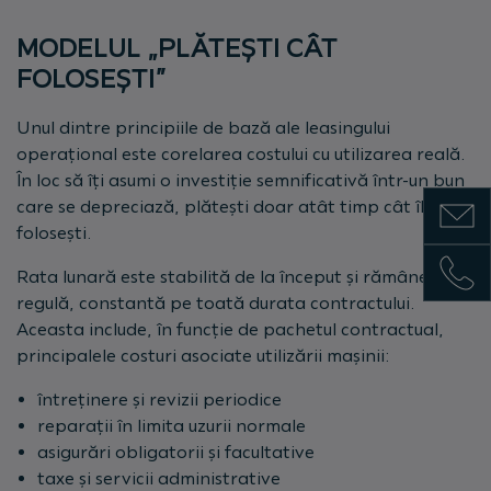
MODELUL „PLĂTEȘTI CÂT
FOLOSEȘTI”
Unul dintre principiile de bază ale leasingului
operațional este corelarea costului cu utilizarea reală.
În loc să îți asumi o investiție semnificativă într-un bun
Show m
care se depreciază, plătești doar atât timp cât îl
folosești.
Show 
Rata lunară este stabilită de la început și rămâne, de
regulă, constantă pe toată durata contractului.
Aceasta include, în funcție de pachetul contractual,
principalele costuri asociate utilizării mașinii:
întreținere și revizii periodice
reparații în limita uzurii normale
asigurări obligatorii și facultative
taxe și servicii administrative