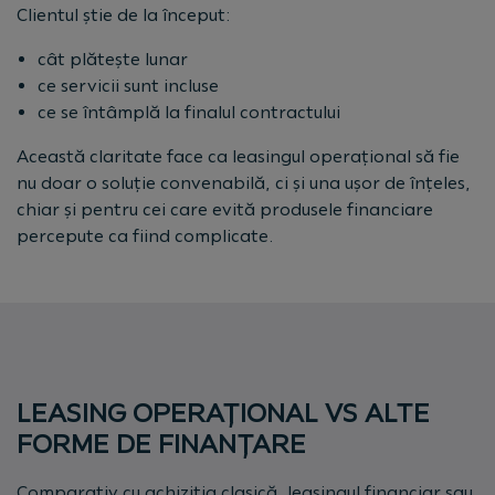
Clientul știe de la început:
cât plătește lunar
ce servicii sunt incluse
ce se întâmplă la finalul contractului
Această claritate face ca leasingul operațional să fie
nu doar o soluție convenabilă, ci și una ușor de înțeles,
chiar și pentru cei care evită produsele financiare
percepute ca fiind complicate.
LEASING OPERAȚIONAL VS ALTE
FORME DE FINANȚARE
Comparativ cu achiziția clasică, leasingul financiar sau