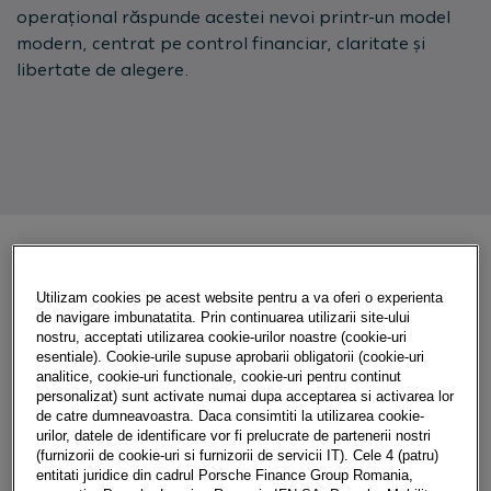
operațional răspunde acestei nevoi printr-un model
modern, centrat pe control financiar, claritate și
libertate de alegere.
CE ESTE LEASINGUL OPERAȚIONAL
Utilizam cookies pe acest website pentru a va oferi o experienta
de navigare imbunatatita. Prin continuarea utilizarii site-ului
nostru, acceptati utilizarea cookie-urilor noastre (cookie-uri
Leasingul operațional este o formă eficientă de
esentiale). Cookie-urile supuse aprobarii obligatorii (cookie-uri
analitice, cookie-uri functionale, cookie-uri pentru continut
utilizare a unui autoturism, prin care beneficiezi de o
personalizat) sunt activate numai dupa acceptarea si activarea lor
mașină nouă pe o perioadă determinată, în schimbul
de catre dumneavoastra. Daca consimtiti la utilizarea cookie-
unei rate lunare fixe, fără a deveni proprietarul
urilor, datele de identificare vor fi prelucrate de partenerii nostri
(furnizorii de cookie-uri si furnizorii de servicii IT). Cele 4 (patru)
acesteia. Din punct de vedere practic, leasingul
entitati juridice din cadrul Porsche Finance Group Romania,
operațional funcționează similar unei chirii: plătești